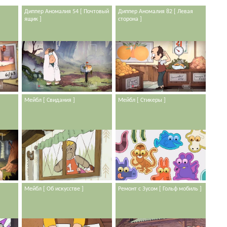
Диппер Аномалия 54 [ Почтовый
Диппер Аномалия 82 [ Левая
ящик ]
сторона ]
Мейбл [ Свидания ]
Мейбл [ Стикеры ]
Мейбл [ Об искусстве ]
Ремонт с Зусом [ Гольф мобиль ]