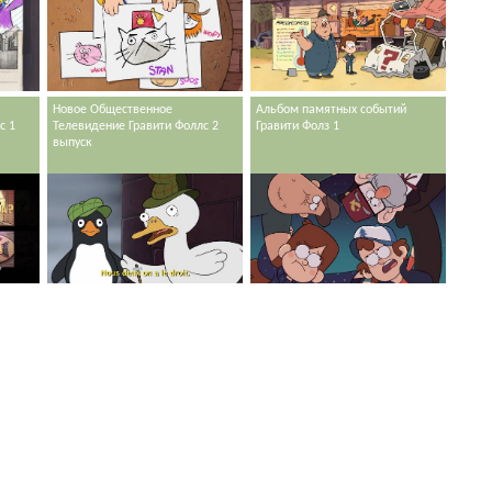
Новое Общественное
Альбом памятных событий
с 1
Телевидение Гравити Фоллс 2
Гравити Фолз 1
выпуск