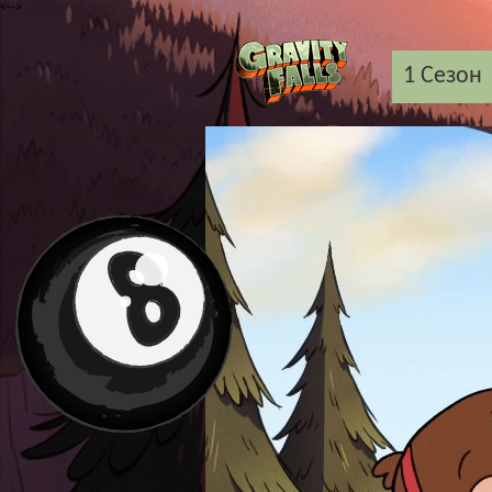
<-->
1 Cезон