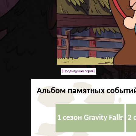
[Предыдущая сeрия]
Альбом памятных событий
1 сезон Gravity Falls
2 