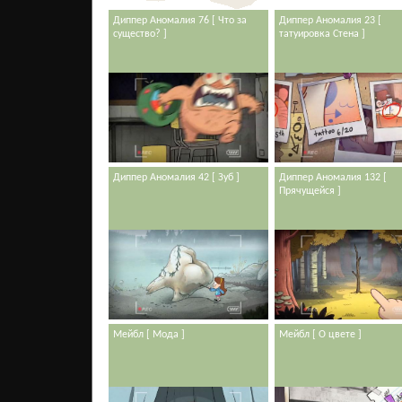
Диппер Аномалия 76 [ Что за
Диппер Аномалия 23 [
существо? ]
татуировка Стена ]
Диппер Аномалия 42 [ Зуб ]
Диппер Аномалия 132 [
Прячущейся ]
Мейбл [ Мода ]
Мейбл [ О цвете ]