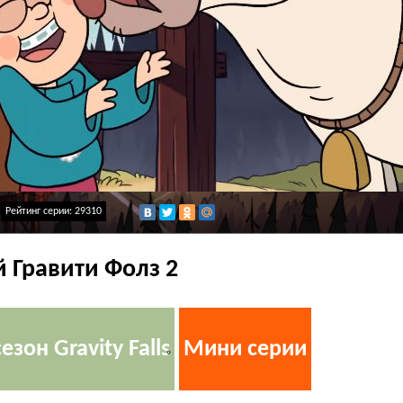
Рейтинг серии: 29310
 Гравити Фолз 2
сезон Gravity Falls
Мини серии