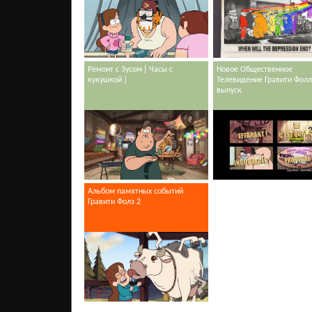
Ремонт с Зусом [ Часы с
Новое Общественное
кукушкой ]
Телевидение Гравити Фолл
выпуск
Альбом памятных событий
Гравити Фолз 2