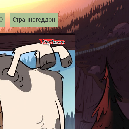
0
Странногеддон